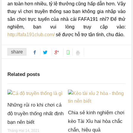
an toàn hơn nhiều, tỷ lệ thưởng cũng hấp dẫn hơn. Vậy
thay vì chơi truyền thống sao bạn không gia nhập vào
sân chơi trực tuyến của nhà cái FAFA191 nhỉ? Để thử
nghiệm, bạn vui lòng truy cập vào:
http://fafa191club.com/
sẽ được hỗ trợ tận tình, chu đáo.
share
Related posts
Những rủi ro khi chơi cá
Chia sẻ kinh nghiệm chơi
độ truyền thống nhất định
kèo Tài Xỉu hai hòa chắc
bạn nên biết
chắn, hiệu quả
Tháng Hai 14, 2021