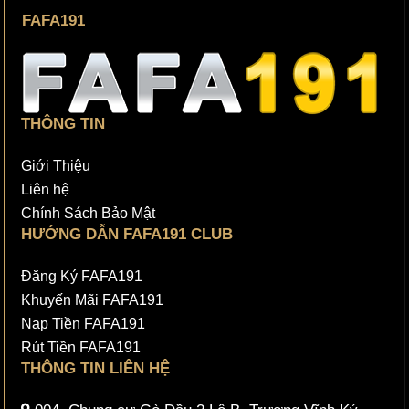
FAFA191
THÔNG TIN
Giới Thiệu
Liên hệ
Chính Sách Bảo Mật
HƯỚNG DẪN FAFA191 CLUB
Đăng Ký FAFA191
Khuyến Mãi FAFA191
Nạp Tiền FAFA191
Rút Tiền FAFA191
THÔNG TIN LIÊN HỆ