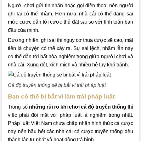
Người chơi gửi tin nhắn hoặc gọi điện thoại nên người
ghi lại có thể nhầm. Hơn nữa, nhà cái có thể đăng sai
mức cược dẫn tới cược thủ đặt sai so với tính toán ban
đầu của mình.
Đương nhiên, ghi sai thì nguy cơ thua cược sẽ cao, mất
tiền là chuyện có thể xảy ra. Sự sai lệch, nhầm lẫn này
có thể dẫn tới bất hòa nghiêm trọng giữa người chơi và
nhà cái. Xung đột, xích mích và nhiều hệ lụy khó tránh.
Cá độ truyền thống sẽ bị bắt vì trái pháp luật
Bạn có thể bị bắt vì làm trái pháp luật
Trong số
những rủi ro khi chơi cá độ truyền thống
thì
việc phải đối mặt với pháp luật là nghiêm trọng nhất.
Pháp luật Việt Nam chưa chấp nhận hình thức cá cược
này nên hầu hết các nhà cái cá cược truyền thống đều
thành lập tự phát và hoạt động trá hình.