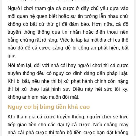
Người chơi tham gia cá cược ở đây chủ yếu dựa vào
mối quan hệ quen biết hoặc sự tin tưởng lẫn nhau chứ
không có bất cứ thứ gì để đảm bảo. Hơn nữa, cá độ
truyền thống thông qua tin nhắn hoặc điện thoại nên
bằng chứng rất rõ ràng. Việc tụ tập tại một địa chỉ cụ thể
nào đó để cá cược càng dễ bị công an phát hiện, bắt
giữ.
Nói tóm lại, đối với nhà cái hay người chơi thì cá cược
truyền thống đều có nguy cơ dính dáng đến pháp luật.
Khi bị bắt, nếu nhẹ thì bị xử phạt hành chính còn nặng
thì bị xử theo luật hình sự. Điều này hết sức tối kỵ,
không anh em nào muốn đối mặt.
Nguy cơ bị bùng tiền khá cao
Khi tham gia cá cược truyền thống, người chơi sẽ trực
tiếp giao tiền cho các đại lý cá cược. Nếu chẳng may
nhà cái phá cược thì toàn bộ tiền cược bạn đặt không