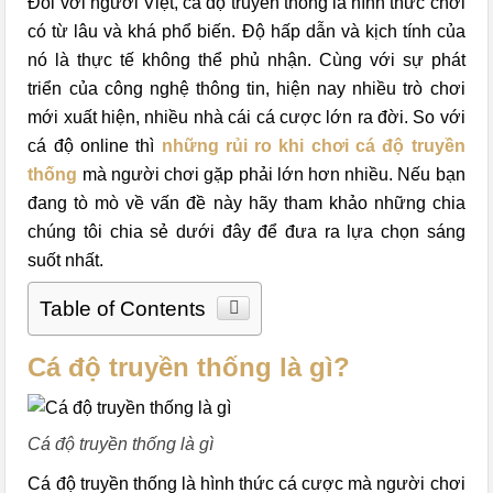
Đối với người Việt, cá độ truyền thống là hình thức chơi
có từ lâu và khá phổ biến. Độ hấp dẫn và kịch tính của
nó là thực tế không thể phủ nhận. Cùng với sự phát
triển của công nghệ thông tin, hiện nay nhiều trò chơi
mới xuất hiện, nhiều nhà cái cá cược lớn ra đời. So với
cá độ online thì
những rủi ro khi chơi cá độ truyền
thống
mà người chơi gặp phải lớn hơn nhiều. Nếu bạn
đang tò mò về vấn đề này hãy tham khảo những chia
chúng tôi chia sẻ dưới đây để đưa ra lựa chọn sáng
suốt nhất.
Table of Contents
Cá độ truyền thống là gì?
Cá độ truyền thống là gì
Cá độ truyền thống là hình thức cá cược mà người chơi