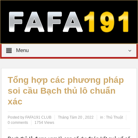
Menu
Tổng hợp các phương pháp
soi cầu Bạch thủ lô chuẩn
xác
Posted by FAFA191 CLUB
Tháng Tám 20 , 2022
in :
Thủ Thuật
0 comments
1754 Views