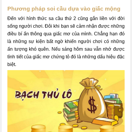
Phương pháp soi cầu dựa vào giấc mộng
Đến với hình thức sa cầu thứ 2 cũng gắn liền với đời
sống người chơi. Đôi khi bạn sẽ cảm nhận được những
điều bí ẩn thông qua giấc mơ của mình. Chẳng hạn đó
là những sự kiện bất ngờ khiến người chơi có những
ấn tượng khó quên. Nếu sáng hôm sau vẫn nhớ được
tình tiết của giấc mơ chứng tỏ đó là những dấu hiệu đặc
biệt.