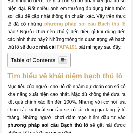
Bạch thủ lô được xem là con số dự đoán kết quả xổ số
hiện đại. Rất nhiều anh em thường áp dụng hình thức
soi cầu để cập nhật thông tin chuẩn xác. Vậy trên thực
tế đã có những
phương pháp soi cầu Bạch thủ lô
nào? Người chơi nên chú ý đến điều gì khi dùng đến
các hình thức này? Những thông tin quan trọng về bạch
thủ lô sẽ được
nhà cái
FAFA191
bật mí ngay sau đây.
Table of Contents
Tìm hiểu về khái niệm bạch thủ lô
Mục tiêu của người chơi lô đề nhằm dự đoán con số có
khả năng xuất hiện cao nhất. Mặc dù không thể đưa ra
kết quả chính xác lên đến 100%. Nhưng với cơ hội lựa
chọn các kỹ thuật soi cầu sẽ có tác dụng gia tăng tỷ lệ
thắng. Những người chơi dám mạo hiểm đầu tư vào
phương pháp soi cầu Bạch thủ lô
sẽ gặt hái được
những kết quả đáng mong đợi.