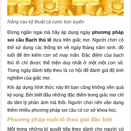
Nâng cao kỹ thuật cá cược trực tuyến
Đừng ngần ngại mà hãy áp dụng ngày
phương pháp
soi cầu Bạch thủ lô
dựa trên giấc mơ. Người chơi có
thể sử dụng các thông tin về ngày tháng năm sinh, độ
tuổi để tìm kiếm con số may mắn. Đặc điểm của bạch
thủ lô chỉ được thể hiện duy nhất ở một một con số.
Trong ngày đánh tiếp theo là cơ hội để đánh giá độ linh
nghiệm của giấc mơ.
Khi áp dụng hình thức này thì bạn cũng không nên quá
kỳ vọng. Bởi biết đâu những đặc điểm trong giấc mơ chỉ
do tâm lý phản ánh mà thôi. Người chơi nên vận dụng
thêm nhiều phương pháp soi cầu có cơ sở khoa học.
Phương pháp nuôi lô theo giải đặc biệt
Một trong những bí quyết tiếp theo dành cho người có