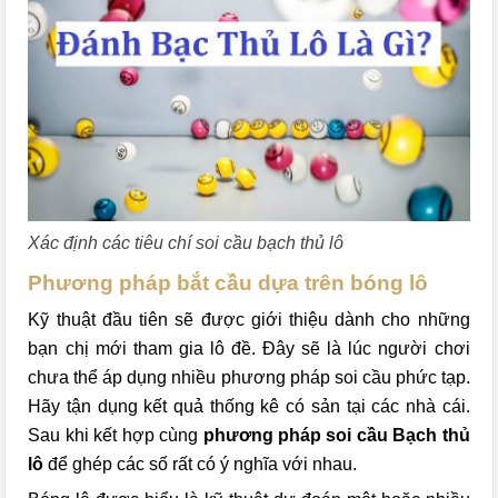
Xác định các tiêu chí soi cầu bạch thủ lô
Phương pháp bắt cầu dựa trên bóng lô
Kỹ thuật đầu tiên sẽ được giới thiệu dành cho những
bạn chị mới tham gia lô đề. Đây sẽ là lúc người chơi
chưa thể áp dụng nhiều phương pháp soi cầu phức tạp.
Hãy tận dụng kết quả thống kê có sản tại các nhà cái.
Sau khi kết hợp cùng
phương pháp soi cầu Bạch thủ
lô
để ghép các số rất có ý nghĩa với nhau.