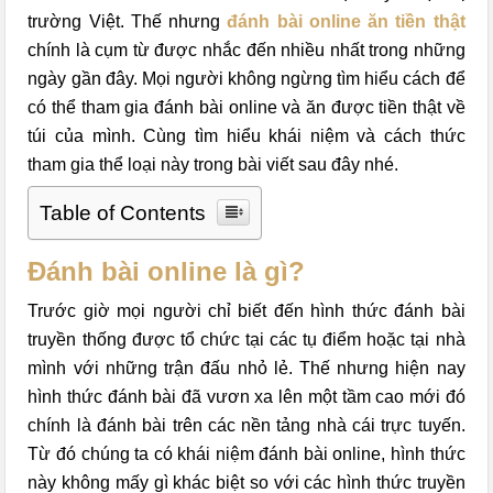
trường Việt. Thế nhưng
đánh bài online ăn tiền thật
chính là cụm từ được nhắc đến nhiều nhất trong những
ngày gần đây. Mọi người không ngừng tìm hiểu cách để
có thể tham gia đánh bài online và ăn được tiền thật về
túi của mình. Cùng tìm hiểu khái niệm và cách thức
tham gia thể loại này trong bài viết sau đây nhé.
Table of Contents
Đánh bài online là gì?
Trước giờ mọi người chỉ biết đến hình thức đánh bài
truyền thống được tổ chức tại các tụ điểm hoặc tại nhà
mình với những trận đấu nhỏ lẻ. Thế nhưng hiện nay
hình thức đánh bài đã vươn xa lên một tầm cao mới đó
chính là đánh bài trên các nền tảng nhà cái trực tuyến.
Từ đó chúng ta có khái niệm đánh bài online, hình thức
này không mấy gì khác biệt so với các hình thức truyền