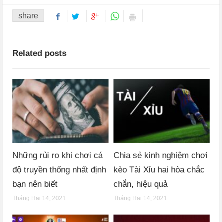
share
Related posts
Những rủi ro khi chơi cá
Chia sẻ kinh nghiệm chơi
độ truyền thống nhất định
kèo Tài Xỉu hai hòa chắc
bạn nên biết
chắn, hiệu quả
Tháng Hai 14, 2021
Tháng Hai 14, 2021