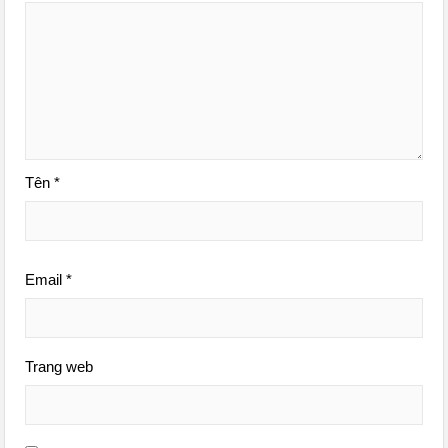
Tên
*
Email
*
Trang web