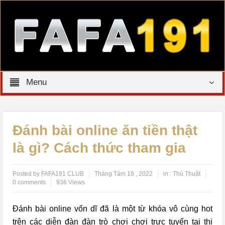
Menu
Đánh bài online ăn tiền thật
là gì? Cách thức tham gia
Posted by FAFA191 CLUB
Tháng Tám 19 , 2022
in :
Thủ Thuật
0 comments
936 Views
Đánh bài online vốn dĩ đã là một từ khóa vô cùng hot
trên các diễn đàn đàn trò chơi chơi trực tuyến tại thị