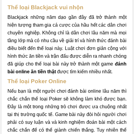
Thể loại Blackjack vui nhộn
Blackjack những năm dạo gần đây đã trở thành một
hiện tượng tham gia cá cược của hầu hết các dân chơi
chuyên nghiệp. Không chỉ là dân chơi lâu năm mà mọi
tầng lớp mà có nhu cầu về giải trí và hình thức đánh bài
điều biết đến thể loại này. Luật chơi đơn giản cộng với
hình thức ăn tiền và trận đấu được diễn ra nhanh chóng
đã giúp cho thể loại bài này trở thành một game
đánh
bài online ăn tiền thật
được tìm kiếm nhiều nhất.
Thể loại Poker Online
Nếu bạn là một người chơi đánh bài online lâu năm thì
chắc chắn thể loại Poker sẽ không làm khó được bạn.
Đây là một trong những trò chơi được ưa chuộng nhất
tại thị trường quốc tế. Game bài này đòi hỏi người chơi
phải có suy luận và và kinh nghiệm đoán bài một cách
chắc chắn để có thể giành chiến thắng. Tuy nhiên thể