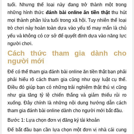
tuổi. Nhưng thể loại này đang trở thành một trong
những hình thức
đánh bài online ăn tiền thật
thu hút
mọi thành phần lứa tuổi trong xã hội. Tuy nhiên thể loại
trò chơi này hoàn toàn dựa vào yếu tố may mắn là chủ
yếu và không có cơ sở để quyết định dựa vào năng lực
người chơi.
Cách thức tham gia dành cho
người mới
Để có thể tham gia đánh bài online ăn tiền thật bạn phải
phải hiểu rõ cách tham gia cũng như quy luật cụ thể.
Điều đó giúp bạn có những trải nghiệm thật thú vị cũng
như gia tăng tỷ lệ chiến thắng và giảm thiểu rủi ro
xuống. Đây chính là những nội dung hướng dẫn cách
tham gia đánh bài online dành cho người mới bắt đầu.
Bước 1: Lựa chọn đơn vị đăng ký tài khoản
Để bắt đầu bạn cần lựa chọn một đơn vị nhà cái cung