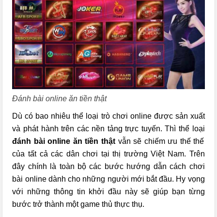
Đánh bài online ăn tiền thật
Dù có bao nhiêu thể loại trò chơi online được sản xuất
và phát hành trên các nền tảng trực tuyến. Thì thể loại
đánh bài online ăn tiền thật
vẫn sẽ chiếm ưu thế thế
của tất cả các dân chơi tại thị trường Việt Nam. Trên
đây chính là toàn bộ các bước hướng dẫn cách chơi
bài online dành cho những người mới bắt đầu. Hy vọng
với những thông tin khởi đầu này sẽ giúp bạn từng
bước trở thành một game thủ thực thụ.