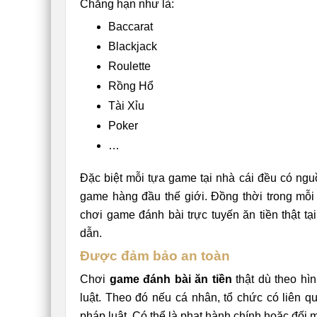
Chẳng hạn như là:
Baccarat
Blackjack
Roulette
Rồng Hổ
Tài Xỉu
Poker
…
Đặc biệt mỗi tựa game tại nhà cái đều có ng
game hàng đầu thế giới. Đồng thời trong mỗi
chơi game đánh bài trực tuyến ăn tiền thật t
dẫn.
Được đảm bảo an toàn
Chơi
game đánh bài ăn tiền
thật dù theo hì
luật. Theo đó nếu cá nhân, tổ chức có liên q
pháp luật. Có thể là phạt hành chính hoặc đối 