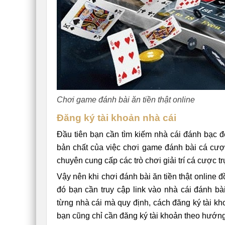
Chơi game đánh bài ăn tiền thật online
Đăng ký tài khoản nhà cái
Đầu tiên bạn cần tìm kiếm nhà cái đánh bạc để
bản chất của việc chơi game đánh bài cá cược ă
chuyên cung cấp các trò chơi giải trí cá cược 
Vậy nên khi chơi đánh bài ăn tiền thật online 
đó bạn cần truy cập link vào nhà cái đánh bà
từng nhà cái mà quy định, cách đăng ký tài kh
bạn cũng chỉ cần đăng ký tài khoản theo hướng