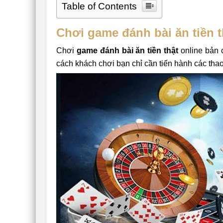
Table of Contents
Chơi game đánh bài ăn tiền th
Chơi
game đánh bài ăn tiền thật
online bản c
cách khách chơi bạn chỉ cần tiến hành các tha