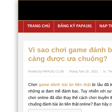
TRANG CHỦ
ĐĂNG KÝ FAFA191
NẠP T
Vì sao chơi game đánh bà
càng được ưa chuộng?
Posted by FAFA191 CLUB
Tháng Tám 18 , 2022
in :
Th
Chơi
game đánh bài ăn tiền thật
từ lâu đã t
những ai đam mê đánh bạc. Tuy nhiên với sự p
chơi online đã dần thay thế cách chơi truyền 
chuộng đánh bài ăn tiền thật online? Bạn hãy 