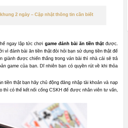
 khung 2 ngày – Cập nhật thông tin cần biết
thể ngay lập tức chơi
game đánh bài ăn tiền thật
được.
 vì đánh bài ăn tiền thật đòi hỏi bạn sử dụng tiền thật để
 giành được chiến thắng trong ván bài thì nhà cái sẽ trả
oản game của bạn. Dĩ nhiên bạn có quyền rút về khi thỏa
ăn tiền thật bạn hãy chủ động đăng nhập tài khoản và nạp
ào thì có thể kết nối cổng CSKH để được nhân viên tư vấn,