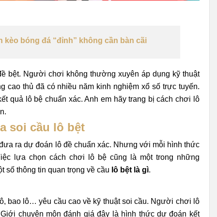
n kèo bóng đá “đỉnh” không cần bàn cãi
ô đề bệt. Người chơi không thường xuyên áp dụng kỹ thuật
ng cao thủ đã có nhiều năm kinh nghiệm xổ số trực tuyến.
ết quả lô bệ chuẩn xác. Anh em hãy trang bị cách chơi lô
n.
a soi cầu lô bệt
 đưa ra dự đoán lô đề chuẩn xác. Nhưng với mỗi hình thức
ệc lựa chọn cách chơi lô bệ cũng là một trong những
 số thông tin quan trọng về cầu
lô bệt là gì
.
ô, bao lô… yêu cầu cao về kỹ thuật soi cầu. Người chơi lô
. Giới chuyên môn đánh giá đây là hình thức dự đoán kết