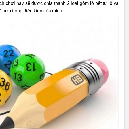
ch chơi này sẽ được chia thành 2 loại gồm lô bệt từ lô và
ù hợp trong điều kiện của mình.