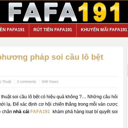
IỀN FAFA191
RÚT TIỀN FAFA191
KHUYẾN MÃI FAFA191
 phương pháp soi cầu lô bệt
ủ Thuật
0 comments
948 Views
 thuật soi cầu lô bệt có hiệu quả không ?… Những câu hỏi
mới lạ. Để xác định cơ hội chiến thắng trong mỗi ván cược
eo chân
nhà cái
FAFA191
khám phá hàng loạt bí quyết soi