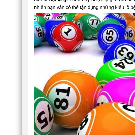
nhiên bạn vẫn có thể tận dụng những kiểu lô bệ