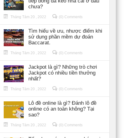
tiếp bóng đá kèo nhà cái ở đâu
chưa?
Tháng Tám 20 , 2022
(0) Comments
Tìm hiểu về ưu, nhược điểm khi
sử dụng phần mềm dự đoán
Baccarat.
Tháng Tám 20 , 2022
(0) Comments
Jackpot là gì? Những trò chơi
Jackpot có nhiều tiền thưởng
nhất?
Tháng Tám 20 , 2022
(0) Comments
Lô đề online là gì? Đánh lô đề
online có an toàn không? Tại
sao?
Tháng Tám 20 , 2022
(0) Comments