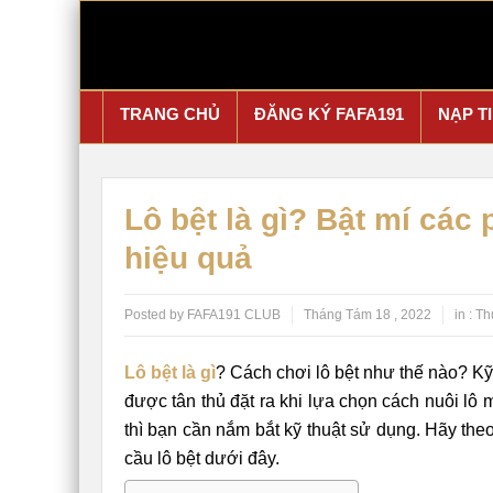
TRANG CHỦ
ĐĂNG KÝ FAFA191
NẠP T
Lô bệt là gì? Bật mí các
hiệu quả
Posted by FAFA191 CLUB
Tháng Tám 18 , 2022
in :
Th
Lô bệt là gì
? Cách chơi lô bệt như thế nào? Kỹ
được tân thủ đặt ra khi lựa chọn cách nuôi lô 
thì bạn cần nắm bắt kỹ thuật sử dụng. Hãy th
cầu lô bệt dưới đây.