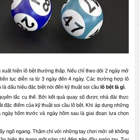
xuất hiện lô bệt thường thấp. Nếu chỉ theo dõi 2 ngày mở
iên tục diễn ra từ 3 ngày đến 4 ngày. Các trường hợp lô
 là dấu hiệu đặc biệt nói đến kỹ thuật soi cầu
lô bệt là gì
.
guyên tắc cụ thể. Bởi kết quả quay số được nhà đài thực
 đặc điểm của kỹ thuật soi cầu lô bệt. Khi áp dụng những
iữa ngày hôm trước và ngày hôm sau là giai đoạn lựa chọn
thấy ngõ ngang. Thậm chí với những tay chơi mới sẽ không
lần hiển thị trong một năm chỉ đếm trên đầu ngón tay. Tuy