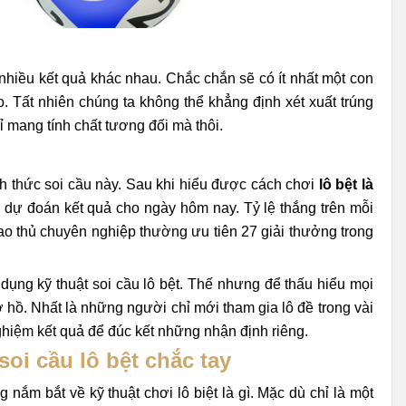
nhiều kết quả khác nhau. Chắc chắn sẽ có ít nhất một con
eo. Tất nhiên chúng ta không thể khẳng định xét xuất trúng
 mang tính chất tương đối mà thôi.
nh thức soi cầu này. Sau khi hiểu được cách chơi
lô bệt là
dự đoán kết quả cho ngày hôm nay. Tỷ lệ thắng trên mỗi
ao thủ chuyên nghiệp thường ưu tiên 27 giải thưởng trong
dụng kỹ thuật soi cầu lô bệt. Thế nhưng để thấu hiểu mọi
hồ. Nhất là những người chỉ mới tham gia lô đề trong vài
nghiệm kết quả để đúc kết những nhận định riêng.
i cầu lô bệt chắc tay
 nắm bắt về kỹ thuật chơi lô biệt là gì. Mặc dù chỉ là một