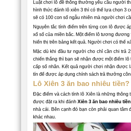
Luật chơi lô đề thông thường yêu cầu người t
hình thức đánh lô xiên 3 thì có thể lựa chọn 3 c
sẽ có 100 con số ngẫu nhiên mà người chơi c
Nguyên tắc tính điểm trên từng con lô được 
xổ số của miền bắc. Một điểm lô tương đương 
hiển thị trên bảng kết quả. Người chơi có thể x
Mặc dù khi đầu tư người cho chỉ cần chi trả
chiến thắng thì bạn sẽ nhận được một điểm lô
cấp số nhân. Kết quả người chơi nhận được là
tín để được áp dụng chính sách trả thưởng côn
Lô
Xiên 3 ăn bao nhiêu tiền
?
Đặc điểm và cách tính lô Xiên là những thông 
được đặt ra khi đánh
Xiên 3 ăn bao nhiêu tiền
nhà cái. Bên cạnh đó bạn còn phải quan tâm 
khác nhau.