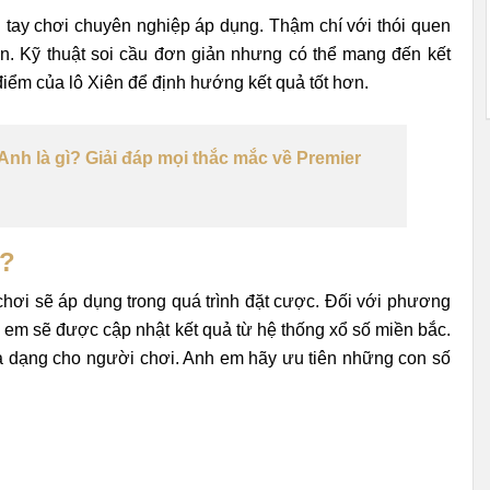
 tay chơi chuyên nghiệp áp dụng. Thậm chí với thói quen
n. Kỹ thuật soi cầu đơn giản nhưng có thể mang đến kết
iểm của lô Xiên để định hướng kết quả tốt hơn.
Anh là gì? Giải đáp mọi thắc mắc về Premier
n?
hơi sẽ áp dụng trong quá trình đặt cược. Đối với phương
h em sẽ được cập nhật kết quả từ hệ thống xổ số miền bắc.
đa dạng cho người chơi. Anh em hãy ưu tiên những con số