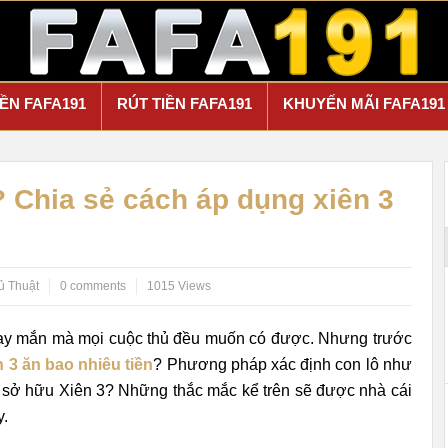
IỀN FAFA191
RÚT TIỀN FAFA191
KHUYẾN MÃI FAFA191
? Chia sẻ cách áp dụng xiên 3
ủ Thuật
0 comments
1015 Views
may mắn mà mọi cuộc thủ đều muốn có được. Nhưng trước
n 3 ăn bao nhiêu tiền
? Phương pháp xác định con lô như
i sở hữu Xiên 3? Những thắc mắc kể trên sẽ được nhà cái
y.