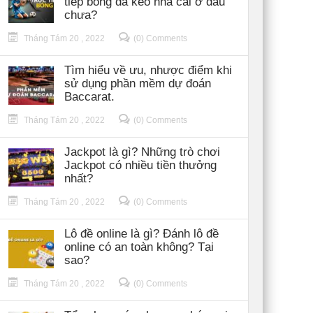
tiếp bóng đá kèo nhà cái ở đâu
chưa?
Tháng Tám 20 , 2022
(0) Comments
Tìm hiểu về ưu, nhược điểm khi
sử dụng phần mềm dự đoán
Baccarat.
Tháng Tám 20 , 2022
(0) Comments
Jackpot là gì? Những trò chơi
Jackpot có nhiều tiền thưởng
nhất?
Tháng Tám 20 , 2022
(0) Comments
Lô đề online là gì? Đánh lô đề
online có an toàn không? Tại
sao?
Tháng Tám 20 , 2022
(0) Comments